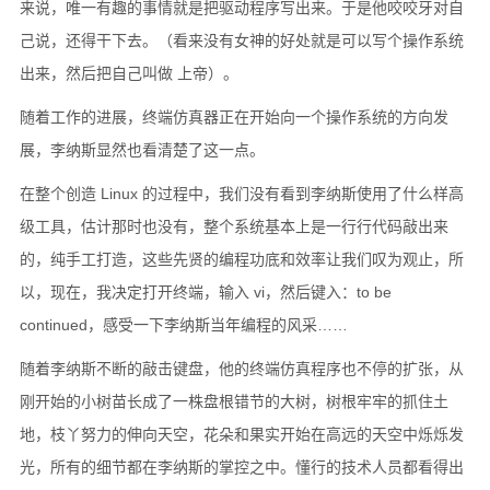
来说，唯一有趣的事情就是把驱动程序写出来。于是他咬咬牙对自
己说，还得干下去。（看来没有女神的好处就是可以写个操作系统
出来，然后把自己叫做 上帝）。
随着工作的进展，终端仿真器正在开始向一个操作系统的方向发
展，李纳斯显然也看清楚了这一点。
在整个创造 Linux 的过程中，我们没有看到李纳斯使用了什么样高
级工具，估计那时也没有，整个系统基本上是一行行代码敲出来
的，纯手工打造，这些先贤的编程功底和效率让我们叹为观止，所
以，现在，我决定打开终端，输入 vi，然后键入：to be
continued，感受一下李纳斯当年编程的风采……
随着李纳斯不断的敲击键盘，他的终端仿真程序也不停的扩张，从
刚开始的小树苗长成了一株盘根错节的大树，树根牢牢的抓住土
地，枝丫努力的伸向天空，花朵和果实开始在高远的天空中烁烁发
光，所有的细节都在李纳斯的掌控之中。懂行的技术人员都看得出