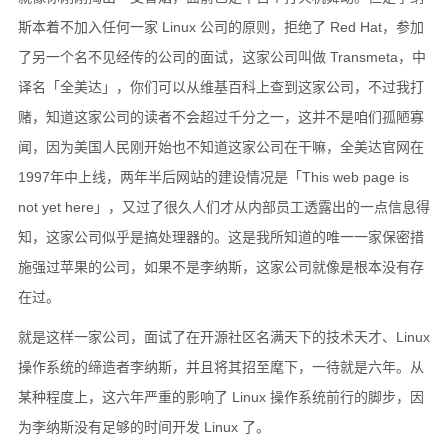
斯本着不加入任何一家 Linux 公司的原则，拒绝了 Red Hat，参加
了另一个名不见经传的公司的面试，这家公司叫做 Transmeta，中
译名「全美达」，你们可以从维基百科上查到这家公司，不过我打
赌，知道这家公司的读者不会超过千分之一，这并不是咱们孤陋寡
闻，因为美国人民刚开始也不知道这家公司在干嘛，全美达官网在
1997年中上线，两年半后网站的建设情况是「This web page is
not yet here」，又过了很久人们才从内部员工透露出的一点信息得
知，这家公司似乎是搞处理器的。这是我所知道的唯一一家保密措
施强过苹果的公司，如果不是李纳斯，这家公司就像是根本没有存
在过。
就是这样一家公司，面试了在开源社区名满天下的技术天才、Linux
操作系统的缔造者李纳斯，并且将其招至麾下，一待就是六年。从
某种程度上，这六年严重的影响了 Linux 操作系统前行的脚步，因
为李纳斯没有足够的时间开发 Linux 了。