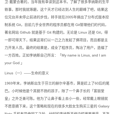
卫·戴蒙合著的，当年我有幸读到这本书，了解了很多李纳斯的生平
轶事，那时我就琢磨，这个天才已经达到人生的巅峰了吧，结果这
位兄台并未停止前进的步伐，转手就在2005年搞出了分布式版本控
制系统 Git，目前几乎全世界的程序员都在用 Git管理他们的代码，
著名网站 Github 就是基于 Git 构建的。无论是 Linux 还是 Git，得
一即可得天下，结果这哥们以一己之力发起了俩项目，而且都是主
力开发人员。最终的结果是，成全了程序员，陶冶了用户，造福了
一方百姓。正如李纳斯自己所言：「My name is Linus, and I am
your God.」
Linus（一）——生命的意义
1969年末，李纳斯出生于芬兰的赫尔辛基市，算是赶上了60后的尾
巴。小时候他是个其貌不扬的孩子，除了一个鼻子长的「富丽堂
皇」之外乏善可陈。他为了让鼻子看上去小一些，经常戴上眼镜就
不愿意摘下来，这个策略和现在的很多大脸女生购买三星的 Galaxy
Note 手机有异曲同工之妙。幼时的李纳斯不修边幅邋里邋遢，不怎