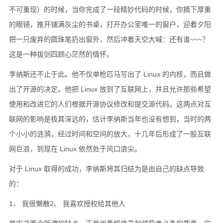
不可重现）的时候，当你完成了一段精妙代码的时候，你摘下厚重
的眼镜，推开铺满灰尘的书桌，打开办公室唯一的窗户，迎着夕阳
把一只废弃的圆珠笔扔出窗外，然后冲着天空大喊：还有谁~~~？
这是一种拔剑四顾心茫然的情怀。
李纳斯还不止于此。他不仅单枪匹马写出了 Linux 的内核，而且做
出了开源的决定。他把 Linux 放到了互联网上，并且允许那些希望
使用和改进它的人们根据开源协议修改和提交源代码。这两点对互
联网的影响是极其深远的，估计李纳斯当年也没有想到，当时的两
个小小的涟漪，经过时间和空间的放大，十几年后形成了一股互联
网巨浪，到现在 Linux 依然处于风口浪尖。
对于 Linux 取得的成功，李纳斯将其归结为是由自己的缺点导致
的：
1、 我很懒散2、 我喜欢授权给其他人