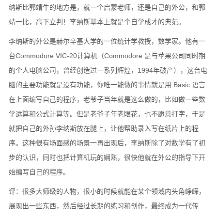
纳斯比郭靖牛的地方是，就一个启蒙老师，还是自己的外公，和郭
靖一比，高下立判！李纳斯基本上就是个自学成才的典范。
李纳斯的外公是赫尔辛基大学的一位统计学教授，数学家。他有一
台Commodore VIC-20计算机（Commodore 是与苹果公司同时期
的个人电脑公司，曾经创造过一系列辉煌，1994年破产），这台电
脑的主要功能就是没有功能，你唯一能做的事情就是用 Basic 语言
在上面编写自己的程序，老爷子当年就是这么做的，比如做一些数
学运算和公式计算等。但是老爷子年老眼花，也不愿意打字，于是
就把自己的外孙李纳斯放在腿上，让他帮助录入写在纸片上的程
序。这种很有场面感的场景一再出现后，李纳斯除了对数学有了初
步的认识，同时也把计算机玩的娴熟，很快他就在外公的指导下开
始编写自己的程序。
评：很多大师级的人物，很小的时候就能在某个领域内头角峥嵘，
展现出一些东西，然后经过长期的练习和创作，最终成为一代传