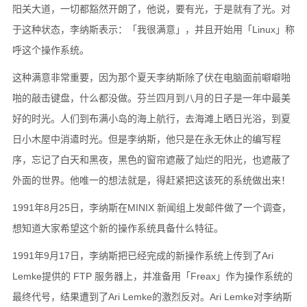
阳关大道，一切都豁然开朗了，他说，要有光，于是就有了光。对
于这种状态，李纳斯表示：「我很满意」，并且开始用「Linux」称
呼这个操作系统。
这种满意非常重要，因为那个夏天李纳斯除了伏在电脑面前噼噼啪
啪的敲击键盘，什么都没做。芬兰四月到八月的日子是一年中最美
好的时光。人们到布满小岛的海上航行，去海滩上晒日光浴，到夏
日小木屋中消遣时光。但是李纳斯，他只是在永无休止的编写程
序，忘记了白天和黑夜，黑色的窗帘遮蔽了灿烂的阳光，也遮蔽了
外面的世界。他唯一的想法就是，得赶紧把这该死的系统做出来！
1991年8月25日，李纳斯在MINIX 新闻组上发邮件做了一个调查，
想知道大家希望这个新的操作系统具备什么特征。
1991年9月17日，李纳斯把已经完成的新操作系统上传到了Ari
Lemke提供的 FTP 服务器上，并准备用「Freax」作为操作系统的
最终代号，结果遭到了Ari Lemke的激烈反对。Ari Lemke对李纳斯