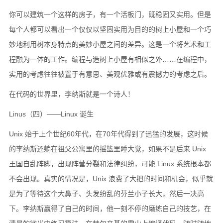
你可以建筑一个这样的房子，有一个活板门，既稳固又实用。但是
每个人都可以看出一个仅仅以坚固实用为目的的树上小屋和一个巧
妙地利用树本身特点的美妙小屋之间的差异。这是一个将艺术和工
程融为一体的工作。编程与造树上小屋有相似之外……在编程中，
实用的考虑往往被置于有意思、美观优雅或有震撼力的考虑之后。
在代码的世界里，李纳斯就是一个诗人！
Linus（四）——Linux 诞生
Unix 始于上个世纪60年代，在70年代得到了迅猛的发展，这时候
的李纳斯还躺在祖父公寓里的摇篮里睡大觉，如果不是后来 Unix
王国自乱阵脚，出现阵营分裂和法律纠纷，可能 Linux 系统根本都
不会出现。真实的情况是，Unix 浪费了大把的时间和机会，似乎就
是为了等待这个大鼻子、头发纷乱的芬兰小子长大，然后一决高
下。李纳斯赢得了自己的时间，他一刻不停的磨练自己的技艺，在