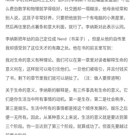
么费劲数学和物理就学得极好，社交圈却一塌糊涂，他母亲经常和
别人说，这孩子非常好养，只要把他放到一个有电脑的小黑屋里，
然后再往里扔点薯条和意大利面，就行了。李纳斯对此表示认同。
李纳斯把年幼的自己定位成 Nerd（书呆子），但是从他的自传里
我却感受到了这位天才的有趣之处。他在书的前言里写到：
我对生命的意义有种理论。我们可以在第一章里对读者解释生命的
意义何在，这样就可以吸引住他们。一旦他们被吸引，并且付钱买
了书，剩下的章节里我们就可以胡扯了。（注：做人要厚道啊）
关于生命的意义，李纳斯的解释是，有三件事具有生命的意义。它
们是你生活当中所有事情的动机。第一是生存，第二是社会秩序，
第三是娱乐。生活中所有的事情都是按这个顺序发展的，娱乐之后
便一无所有。因此，从某种意义上来说，生活的意义就是要达到第
三个阶段。你一旦达到了第三个阶段，就算成功了。但首先要越过