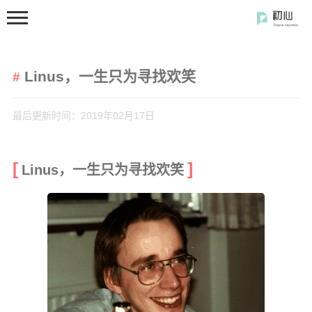
Linus，一生只为寻找欢笑
最后更新时间：2019年02月17日
首页
Linus，一生只为寻找欢笑
分类
开发笔记
前端开发
闲の碎语
软件使用
开源软件