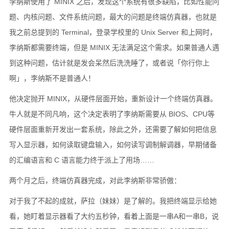
李纳斯使用了 MINIX 之后，发现这个系统有很多缺陷，比如性能问
题、内核问题、文件系统问题，最大的问题是终端仿真器，也就是
我之前总提到的 Terminal，登录学校里的 Unix Server 和上网时，
李纳斯都需要终端，但是 MINIX 无法满足这个需求。如果普通人遇
到这种问题，估计就是发会呆然后洗洗睡了，或者说「你行你上
啊」，李纳斯不是普通人！
他决定抛开 MINIX，从硬件层面开始，重新设计一个终端仿真器。
牛人就是不同凡响，这个决定表明了李纳斯需要从 BIOS、CPU等
硬件层面重新开发出一套系统，除此之外，还需要了解如何把信息
写入显示器，如何读取键盘输入，如何读写调制解调器，早期储备
的汇编语言和 C 语言能力终于派上了用场……
两个月之后，终端仿真器完成，对此李纳斯非常骄傲：
对于我了不起的成就，萨拉（妹妹）是了解的。我把终端显示给她
看，她盯着显示器看了大约五秒钟，看着上面是一串A和一串B，说