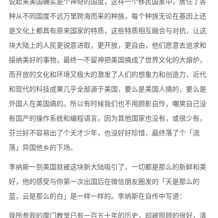
说起来美国确实是个神奇的国度，这样一个移民国家中，居住了各
种从不同国度不远万里跨海而来的种族，每个种族无论在基因上还
是文化上都具有原来国家的特质，这些特质相互融合与对抗，让这
块大陆上的人民更锐意进取，更开放，更自由，他们愿意去追求和
接纳美好的事物，最终一不留神把美国搞成了世界文化的大熔炉，
而开放的文化和环境又极大的激发了人们的想象力和创造力，近代
和现代的科技成果几乎全部源于美国，要么是美国人搞的，要么是
外国人在美国搞的。所以有时候我们也不用顾影自怜，嘲笑自己没
有国产的操作系统和编程语言，因为其他国家也没有，或很少有，
芬兰好不容易出了个天才少年，也没好好珍惜，最终落了个「流
落」异国他乡的下场。
李纳斯一到美国就被这块新大陆吸引了，一切都是那么的新鲜和美
好，他的感受与你第一次出国后在微信朋友圈发的「天是那么的
蓝，云是那么的白」是一样一样的。李纳斯在自传中写道：
我所参观的摩门教堂已有一百五十年的历史，却被照顾的很好，清