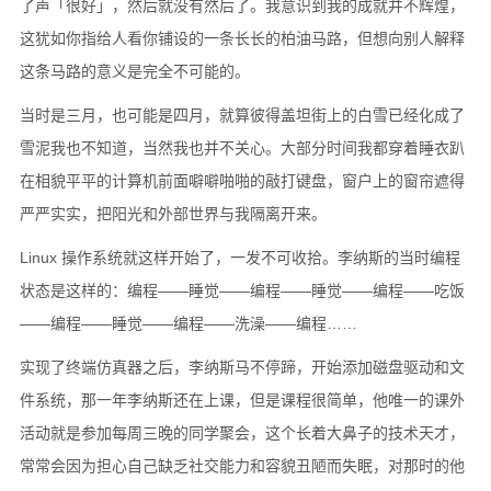
了声「很好」，然后就没有然后了。我意识到我的成就并不辉煌，
这犹如你指给人看你铺设的一条长长的柏油马路，但想向别人解释
这条马路的意义是完全不可能的。
当时是三月，也可能是四月，就算彼得盖坦街上的白雪已经化成了
雪泥我也不知道，当然我也并不关心。大部分时间我都穿着睡衣趴
在相貌平平的计算机前面噼噼啪啪的敲打键盘，窗户上的窗帘遮得
严严实实，把阳光和外部世界与我隔离开来。
Linux 操作系统就这样开始了，一发不可收拾。李纳斯的当时编程
状态是这样的：编程――睡觉――编程――睡觉――编程――吃饭
――编程――睡觉――编程――洗澡――编程……
实现了终端仿真器之后，李纳斯马不停蹄，开始添加磁盘驱动和文
件系统，那一年李纳斯还在上课，但是课程很简单，他唯一的课外
活动就是参加每周三晚的同学聚会，这个长着大鼻子的技术天才，
常常会因为担心自己缺乏社交能力和容貌丑陋而失眠，对那时的他