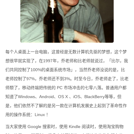
硬件随笔
更多
邻居
留言
每个人桌面上一台电脑，这曾经是无数计算机先驱的梦想，这个梦
关于
想很早就实现了，在1997年，乔老师和比老师就说过，「比尔，我
捐赠
们共同控制了100%的桌面系统市场」，当然乔老师没说的是，比
归档
老师控制了97%，乔老师还不到3%。时至今日，乔老师走了，比老
师颓了，移动终端把传统的 PC 市场冲击的七零八落。普通用户都
知道了Windows、Android、OS X 、iOS、BlackBerry等等，但
是，他们依然不了解的是另一款在计算机发展史上起到了革命性作
用的操作系统：Linux ！
当大家使用 Google 搜索时，使用 Kindle 阅读时，使用淘宝购物