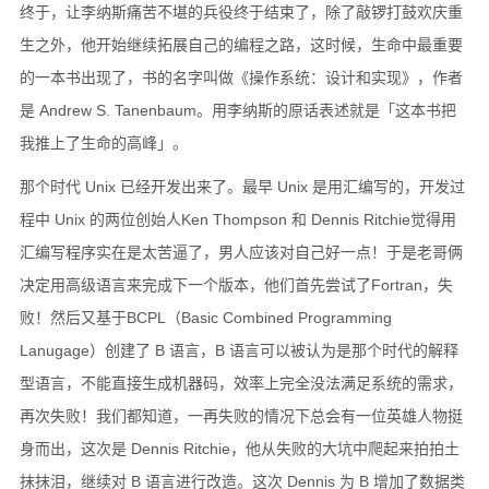
终于，让李纳斯痛苦不堪的兵役终于结束了，除了敲锣打鼓欢庆重
生之外，他开始继续拓展自己的编程之路，这时候，生命中最重要
的一本书出现了，书的名字叫做《操作系统：设计和实现》，作者
是 Andrew S. Tanenbaum。用李纳斯的原话表述就是「这本书把
我推上了生命的高峰」。
那个时代 Unix 已经开发出来了。最早 Unix 是用汇编写的，开发过
程中 Unix 的两位创始人Ken Thompson 和 Dennis Ritchie觉得用
汇编写程序实在是太苦逼了，男人应该对自己好一点！于是老哥俩
决定用高级语言来完成下一个版本，他们首先尝试了Fortran，失
败！然后又基于BCPL（Basic Combined Programming
Lanugage）创建了 B 语言，B 语言可以被认为是那个时代的解释
型语言，不能直接生成机器码，效率上完全没法满足系统的需求，
再次失败！我们都知道，一再失败的情况下总会有一位英雄人物挺
身而出，这次是 Dennis Ritchie，他从失败的大坑中爬起来拍拍土
抹抹泪，继续对 B 语言进行改造。这次 Dennis 为 B 增加了数据类