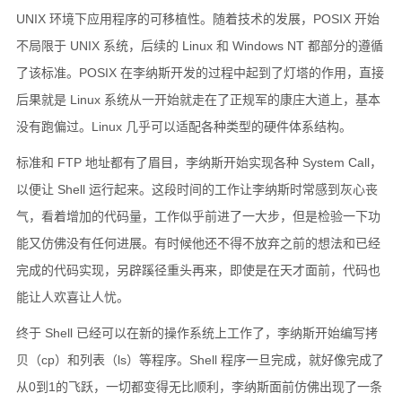
UNIX 环境下应用程序的可移植性。随着技术的发展，POSIX 开始
不局限于 UNIX 系统，后续的 Linux 和 Windows NT 都部分的遵循
了该标准。POSIX 在李纳斯开发的过程中起到了灯塔的作用，直接
后果就是 Linux 系统从一开始就走在了正规军的康庄大道上，基本
没有跑偏过。Linux 几乎可以适配各种类型的硬件体系结构。
标准和 FTP 地址都有了眉目，李纳斯开始实现各种 System Call，
以便让 Shell 运行起来。这段时间的工作让李纳斯时常感到灰心丧
气，看着增加的代码量，工作似乎前进了一大步，但是检验一下功
能又仿佛没有任何进展。有时候他还不得不放弃之前的想法和已经
完成的代码实现，另辟蹊径重头再来，即使是在天才面前，代码也
能让人欢喜让人忧。
终于 Shell 已经可以在新的操作系统上工作了，李纳斯开始编写拷
贝（cp）和列表（ls）等程序。Shell 程序一旦完成，就好像完成了
从0到1的飞跃，一切都变得无比顺利，李纳斯面前仿佛出现了一条