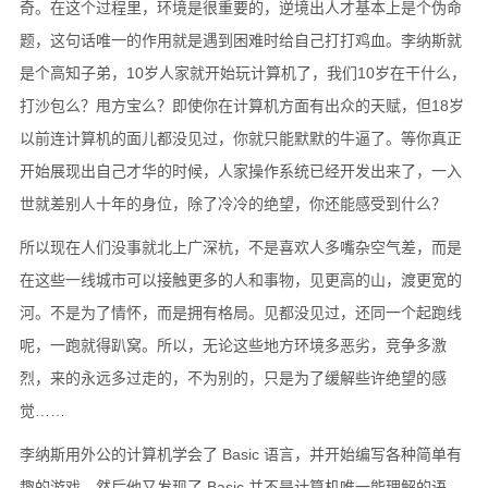
奇。在这个过程里，环境是很重要的，逆境出人才基本上是个伪命
题，这句话唯一的作用就是遇到困难时给自己打打鸡血。李纳斯就
是个高知子弟，10岁人家就开始玩计算机了，我们10岁在干什么，
打沙包么？甩方宝么？即使你在计算机方面有出众的天赋，但18岁
以前连计算机的面儿都没见过，你就只能默默的牛逼了。等你真正
开始展现出自己才华的时候，人家操作系统已经开发出来了，一入
世就差别人十年的身位，除了冷冷的绝望，你还能感受到什么？
所以现在人们没事就北上广深杭，不是喜欢人多嘴杂空气差，而是
在这些一线城市可以接触更多的人和事物，见更高的山，渡更宽的
河。不是为了情怀，而是拥有格局。见都没见过，还同一个起跑线
呢，一跑就得趴窝。所以，无论这些地方环境多恶劣，竞争多激
烈，来的永远多过走的，不为别的，只是为了缓解些许绝望的感
觉……
李纳斯用外公的计算机学会了 Basic 语言，并开始编写各种简单有
趣的游戏，然后他又发现了 Basic 并不是计算机唯一能理解的语