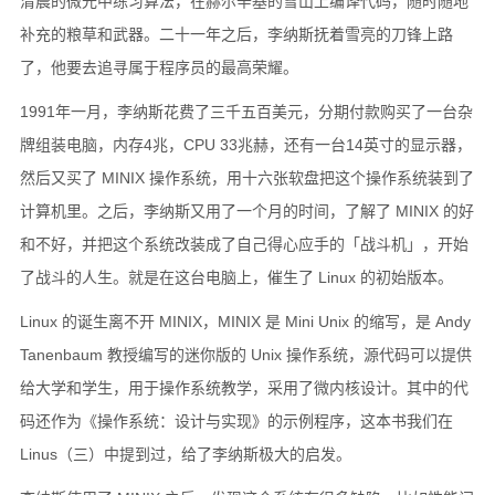
清晨的微光中练习算法，在赫尔辛基的雪山上编译代码，随时随地
补充的粮草和武器。二十一年之后，李纳斯抚着雪亮的刀锋上路
了，他要去追寻属于程序员的最高荣耀。
1991年一月，李纳斯花费了三千五百美元，分期付款购买了一台杂
牌组装电脑，内存4兆，CPU 33兆赫，还有一台14英寸的显示器，
然后又买了 MINIX 操作系统，用十六张软盘把这个操作系统装到了
计算机里。之后，李纳斯又用了一个月的时间，了解了 MINIX 的好
和不好，并把这个系统改装成了自己得心应手的「战斗机」，开始
了战斗的人生。就是在这台电脑上，催生了 Linux 的初始版本。
Linux 的诞生离不开 MINIX，MINIX 是 Mini Unix 的缩写，是 Andy
Tanenbaum 教授编写的迷你版的 Unix 操作系统，源代码可以提供
给大学和学生，用于操作系统教学，采用了微内核设计。其中的代
码还作为《操作系统：设计与实现》的示例程序，这本书我们在
Linus（三）中提到过，给了李纳斯极大的启发。