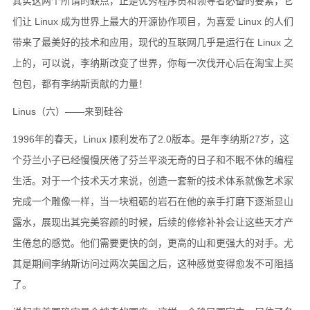
其实这两个所谓的缺点，正是优秀程序员和领导者必备的要素，它
们让 Linux 成为世界上最大的开源协作项目，为喜爱 Linux 的人们
带来了最美好的技术和应用，现代的互联网几乎是运行在 Linux 之
上的，可以说，李纳斯改变了世界，你每一次伐开心后在淘宝上买
包包，都有李纳斯贡献的力量！
Linus（六）——来到硅谷
1996年的春天，Linux 顺利发布了2.0版本。是年李纳斯27岁，这
个芬兰小子已经慢慢厌倦了芬兰平淡无奇的日子和不眠不休的编程
生活。对于一个技术天才来说，创造一套新的技术体系就像艺术家
完成一个雕像一样，当一块粗砺的岩石在他的亲手打磨下逐渐显山
露水，展现出其完美容颜的时候，后续的修修补补会让这些天才产
生倦怠的感觉。他们需要更快的剑，更高的山和更强大的对手。尤
其是期间李纳斯访问过两次美国之后，这种感觉变得愈发不可阻挡
了。