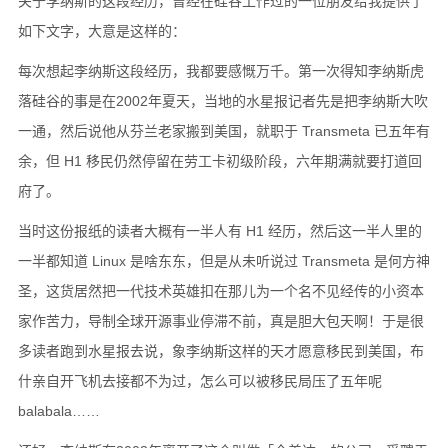
关于李纳斯的这段经历，曾经在硅谷工作过的一位朋友给我提供了
如下文字，大意是这样的：
每次想起李纳斯这段经历，我都要感慨万千。第一次得知李纳斯虎
落硅谷的事是在2002年夏天，当地的水星报记者先是把李纳斯大吹
一通，然后说他从芬兰老家搬到美国，就职于 Transmeta 已五年有
余，但 H1 移民仍然停留在劳工卡初级阶段，六年期满就要打道回
府了。
当时这份报纸的读者大概有一半人有 H1 经历，然后这一半人里的
一半都知道 Linux 是啥东东，但是从未听说过 Transmeta 是何方神
圣，这货居然把一代技术英雄扣在那儿为一个名不见经传的小资本
家作苦力，导制全球开源事业停滞不前，真是胆大包天啊！于是很
多读者跑到水星报去说，象李纳斯这样的天才愿意移民到美国，布
什亲自开飞机去接都不为过，怎么可以被移民局压了五年呢
balabala……