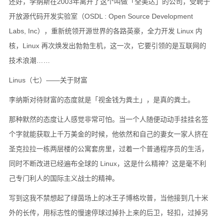
还好，李纳斯在2003年离开了这个叫做「全美达」的公司，受聘于
开放源代码开发实验室（OSDL : Open Source Development
Labs, Inc），重新统领开源世界的各路英豪，全力开发 Linux 内
核，Linux 再次焕发出勃勃生机，这一次，它要引领的是互联网的
技术浪潮……
Linus（七）——关于财富
李纳斯对待财富的态度就是「视金钱为粪土」，是真的粪土。
那种默然的态度让人感觉非常可怕。当一个人随便动动手挂挂名签
个字就能获取上千万美金的时候，他依然和自己的妻女一家人挤在
圣克拉拉一栋两层楼的公寓套房里，过着一个普通程序员的生活，
同时不断改进已经遍布全球的 Linux，这是什么精神？这是毫不利
己专门利人的国际主义战士的精神。
写到这我不禁想起了绿茵场上的冰王子博格坎普，当他接到几十米
外的长传，用标志性的慢速停球过掉扑上来的后卫，轻扣，过掉另