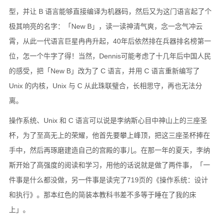
型，并让 B 语言能够直接编译为机器码，然后又为这门语言起了个
极其响亮的名字：「New B」，读一读神清气爽，念一念气冲云
霄，从此一代语言巨星冉冉升起，40年后依然排在兵器排名榜第一
位，怎一个牛字了得！当然，Dennis可能考虑了十几年后中国人民
的感受，把「New B」改为了 C 语言，并用 C 语言重新编写了
Unix 的内核，Unix 与 C 从此珠联璧合，长相思守，再也无法分
离。
操作系统、Unix 和 C 语言可以说是李纳斯心目中神山上的三座圣
杯，为了至高无上的荣耀，他首先要攀上峰顶，把这三座圣杯捧在
手中，然后再琢磨建造自己的宫殿的事儿。在那一年的夏天，李纳
斯开始了高强度的阅读和学习，用他的话说就是做了两件事，「一
件事是什么都没做，另一件事是读完了719页的《操作系统：设计
和执行》。那本红色的简装本教科书差不多等于睡在了我的床
上」。