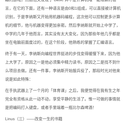
言，在它的下面，还有一种语言是由0和1组成，可以直接被计算机
识别，于是李纳斯又开始用机器码编程，这次他可以控制更多计算
机的细节，他与机器变得更加亲密。然后李纳斯就开始上中学了，
中学的几年于他而言，其实没有太大变化，因为那些年他几乎都是
坐在电脑前面度过的，在这个阶段，他熟练的掌握了汇编语言。
终于有一天，李纳斯向编程世界挺进的步伐变得缓慢下来，因为他
上大学了，原因之一是他必须集中精力读书，原因之二是找不到什
么项目去做。还有一件事，李纳斯开始服兵役了，那段时光对他来
说是如此特殊：
在手执武器上了一个月的「体育课」之后，我便觉得在我有生之年
完全有资格从此一动不动，享受平静的生活了。惟一可做的事情就
是把编码打入键盘，或者手里端着一瓶比尔森啤酒！
Linus（三）——改变一生的书籍