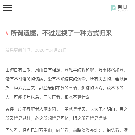
所谓遗憾，不过是换了一种方式归来
最后更新时间：2026年04月21日
山海自有归期，风雨自有相逢，意难平终将和解，万事终将如意。
首页
没有不可治愈的伤痛，没有不能结束的沉沦，所有失去的，会以另
分类
外一种方式归来，那些我们在意的事情，纠结的地方，放不下的
开发笔记
人，可能多年以后，回头再看，根本不算什么。
前端开发
曾经一度不理解老人晒太阳，一坐就是半天，长大了才明白，目之
闲の碎语
所及皆是过往，心之所想皆是回忆，眼之所看皆是遗憾。
软件使用
回头看，轻舟已过万重山，向前看，前路漫漫亦灿灿，抬头看，满
开源软件