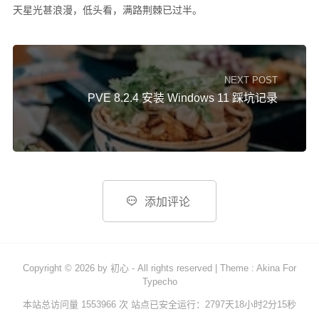
天星光甚浪漫，低头看，满路荆棘已过半。
硬件随笔
更多
NEXT POST
邻居
PVE 8.2.4 安装 Windows 11 踩坑记录
留言
关于
捐赠
归档

添加评论
Copyright © 2026 by
初心
- All rights reserved
|
Theme :
Akina For
Typecho
本站总访问量 1553966 次
站点已安全运行：2797天18小时2分15秒