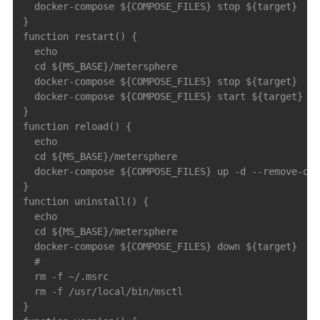
  docker-compose ${COMPOSE_FILES} stop ${target}

}

function restart() {

  echo

  cd ${MS_BASE}/metersphere

  docker-compose ${COMPOSE_FILES} stop ${target}

  docker-compose ${COMPOSE_FILES} start ${target}

}

function reload() {

  echo

  cd ${MS_BASE}/metersphere

  docker-compose ${COMPOSE_FILES} up -d --remove-orp
}

function uninstall() {

  echo

  cd ${MS_BASE}/metersphere

  docker-compose ${COMPOSE_FILES} down ${target}

  #

  rm -f ~/.msrc

  rm -f /usr/local/bin/msctl

}
