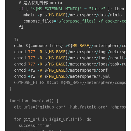
    # 是否使用外部 minio

if
[
"${MS_EXTERNAL_MINIO}"
=
"false"
]
;
 then

      mkdir 
-
p $
{
MS_BASE
}
/
metersphere
/
data
/
minio

      compose_files
=
"${compose_files} -f docker-comp
    fi

  fi

  echo $
{
compose_files
}
>
$
{
MS_BASE
}
/
metersphere
/
comp
  chmod 
777
-
R
 $
{
MS_BASE
}
/
metersphere
/
logs
/
metersphe
  chmod 
777
-
R
 $
{
MS_BASE
}
/
metersphere
/
logs
/
result
-
hu
  chmod 
777
-
R
 $
{
MS_BASE
}
/
metersphere
/
logs
/
task
-
runn
  chmod 
+
rw 
-
R
 $
{
MS_BASE
}
/
metersphere
/
conf

  chmod 
+
rw 
-
R
 $
{
MS_BASE
}
/
metersphere
/*.yml

  COMPOSE_FILES=$(cat ${MS_BASE}/metersphere/compose
}

function download() {

  git_urls=('github.com' 'hub.fastgit.org' 'ghproxy.
  for git_url in ${git_urls[*]}; do

    success="true"
