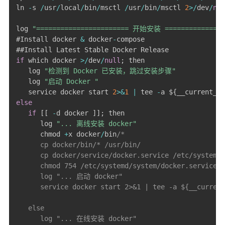
ln 
-
s 
/
usr
/
local
/
bin
/
msctl 
/
usr
/
bin
/
msctl 
2
>
/
dev
/
nul
log 
"======================= 开始安装 ===============
#Install docker 
&
 docker
-
compose

if
 which docker 
>
/
dev
/
null
;
 then

   log 
"检测到 Docker 已安装，跳过安装步骤"
   log 
"启动 Docker "
   service docker start 
2
>
&
1
|
 tee 
-
a $
{
__current_di
else
if
[
[
-
d docker 
]
]
;
 then

      log 
"... 离线安装 docker"
      chmod 
+
x docker
/
bin
/*

      cp docker/bin/* /usr/bin/

      cp docker/service/docker.service /etc/systemd/
      chmod 754 /etc/systemd/system/docker.service

      log "... 启动 docker"

      service docker start 2>&1 | tee -a ${__current
   else

      log "... 在线安装 docker"
