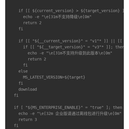
    if [[ ${current_version} > ${target_version} ]];
      echo -e "\e[31m不支持降级\e[0m"

      return 2

    fi

    if [[ "${__current_version}" = "v1"* ]] || [[ "$
      if [[ "${__target_version}" = "v3"* ]]; then

        echo -e "\e[31m不支持升级到此版本\e[0m"

        return 2

      fi

    else

      MS_LATEST_VERSION=${target}

    fi

    download

  fi

  if [ "${MS_ENTERPRISE_ENABLE}" = "true" ]; then

    echo -e "\e[32m 企业版请通过离线包进行升级\e[0m"

    return 3

  fi
