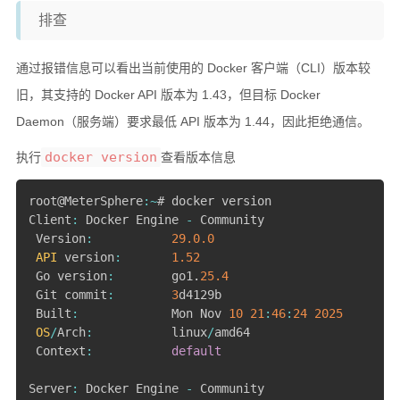
排查
硬件随笔
通过报错信息可以看出当前使用的 Docker 客户端（CLI）版本较
更多
旧，其支持的 Docker API 版本为 1.43，但目标 Docker
邻居
Daemon（服务端）要求最低 API 版本为 1.44，因此拒绝通信。
留言
docker version
执行
查看版本信息
关于
捐赠
root@MeterSphere
:
~
# docker version

Client
:
 Docker Engine 
-
 Community

归档
 Version
:
29.0
.0
API
 version
:
1.52
 Go version
:
        go1
.
25.4
 Git commit
:
3
d4129b

 Built
:
             Mon Nov 
10
21
:
46
:
24
2025
OS
/
Arch
:
           linux
/
amd64

 Context
:
default
Server
:
 Docker Engine 
-
 Community
