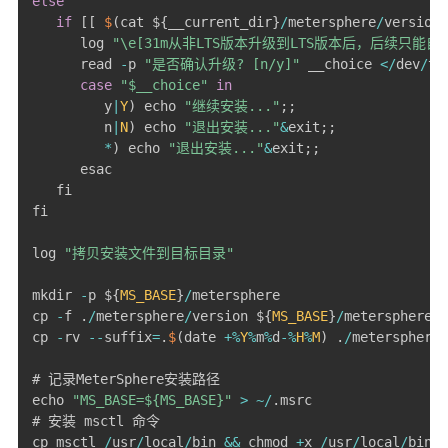
else
if
[
[
$
(
cat $
{
__current_dir
}
/
metersphere
/
version
)
      log 
"\e[31m从非LTS版本升级到LTS版本后，后续只能自
      read 
-
p 
"是否确认升级? [n/y]"
 __choice 
<
/
dev
/
tty
case
"$__choice"
in
         y
|
Y
)
 echo 
"继续安装..."
;
;
         n
|
N
)
 echo 
"退出安装..."
&
exit
;
;
*
)
 echo 
"退出安装..."
&
exit
;
;
      esac

   fi

fi

log 
"拷贝安装文件到目标目录"
mkdir 
-
p $
{
MS_BASE
}
/
metersphere

cp 
-
f 
.
/
metersphere
/
version $
{
MS_BASE
}
/
metersphere
/
v
cp 
-
rv 
--
suffix
=
.
$
(
date 
+
%
Y
%
m
%
d
-
%
H
%
M
)
.
/
metersphere 
# 记录MeterSphere安装路径

echo 
"MS_BASE=${MS_BASE}"
>
~
/
.
msrc

# 安装 msctl 命令

cp msctl 
/
usr
/
local
/
bin 
&&
 chmod 
+
x 
/
usr
/
local
/
bin
/
m