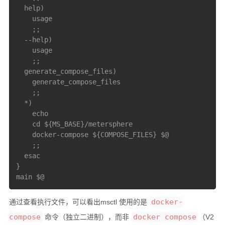
  help)

    usage

    ;;

  --help)

    usage

    ;;

  generate_compose_files)

    generate_compose_files

    ;;

  *)

    echo

    cd ${MS_BASE}/metersphere

    docker-compose ${COMPOSE_FILES} $@

    ;;

  esac

}

docker-
通过查看执行文件，可以看出msctl 使用的是
compose
docker compose
命令（独立二进制），而非
（V2