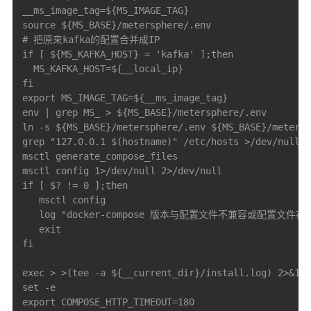
__ms_image_tag=${MS_IMAGE_TAG}

source ${MS_BASE}/metersphere/.env

# 把原来kafka的配置合并成IP

if [ ${MS_KAFKA_HOST} = 'kafka' ];then

  MS_KAFKA_HOST=${__local_ip}

fi

export MS_IMAGE_TAG=${__ms_image_tag}

env | grep MS_ > ${MS_BASE}/metersphere/.env

ln -s ${MS_BASE}/metersphere/.env ${MS_BASE}/metersp
grep "127.0.0.1 $(hostname)" /etc/hosts >/dev/null |
msctl generate_compose_files

msctl config 1>/dev/null 2>/dev/null

if [ $? != 0 ];then

   msctl config

   log "docker-compose 版本与配置文件不兼容或配置文件
   exit

fi

exec > >(tee -a ${__current_dir}/install.log) 2>&1

set -e

export COMPOSE_HTTP_TIMEOUT=180
