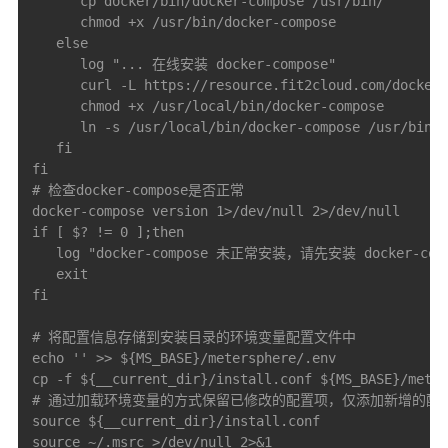
      cp docker/bin/docker-compose /usr/bin/

      chmod +x /usr/bin/docker-compose

   else

      log "... 在线安装 docker-compose"

      curl -L https://resource.fit2cloud.com/docker/
      chmod +x /usr/local/bin/docker-compose

      ln -s /usr/local/bin/docker-compose /usr/bin/d
   fi

fi

# 检查docker-compose是否正常

docker-compose version 1>/dev/null 2>/dev/null

if [ $? != 0 ];then

   log "docker-compose 未正常安装，请先安装 docker-c
   exit

fi

# 将配置信息存储到安装目录的环境变量配置文件中

echo '' >> ${MS_BASE}/metersphere/.env

cp -f ${__current_dir}/install.conf ${MS_BASE}/meter
# 通过加载环境变量的方式保留已修改的配置项，仅添加新增的配置
source ${__current_dir}/install.conf

source ~/.msrc >/dev/null 2>&1
