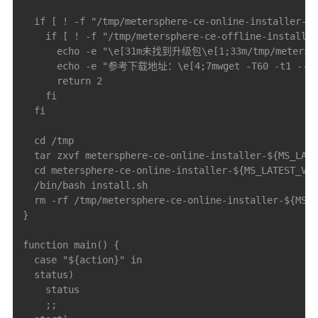
  if [ ! -f "/tmp/metersphere-ce-online-installer-${
    if [ ! -f "/tmp/metersphere-ce-offline-installer
      echo -e "\e[31m未找到升级包\e[1;33m/tmp/metersph
      echo -e "参考下载地址：\e[4;7mwget -T60 -t1 --no-che
      return 2

    fi

  fi

  cd /tmp

  tar zxvf metersphere-ce-online-installer-${MS_LATE
  cd metersphere-ce-online-installer-${MS_LATEST_VER
  /bin/bash install.sh

  rm -rf /tmp/metersphere-ce-online-installer-${MS_L
}

function main() {

  case "${action}" in

  status)

    status

    ;;
