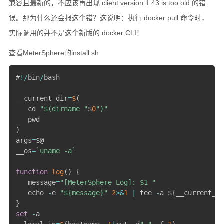
兼容且最新的，不应该再出现 client version 1.43 is too old 的错
误。那为什么还会报这个错？这说明：执行 docker pull 命令时，
实际调用的并不是这个新版的 docker CLI！
查看MeterSphere的install.sh
#
!
/
bin
/
bash

__current_dir
=
$
(
   cd 
"$(dirname "
$
0
")"
)
args
=
$@

__os
=
`
uname -a
`
function
log
(
)
{
   message
=
"[MeterSphere Log]: $1 "
   echo 
-
e 
"${message}"
2
>
&
1
|
 tee 
-
a $
{
__current_di
}
set
-
a
