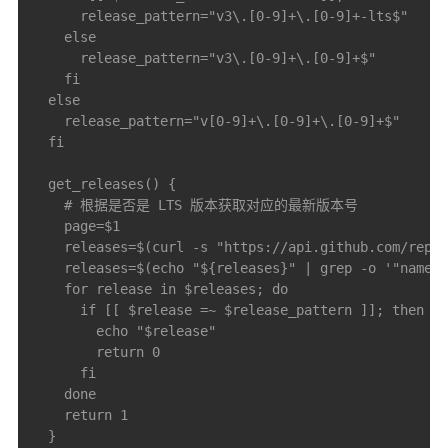
      release_pattern="v3\.[0-9]+\.[0-9]+-lts$"

    else

      release_pattern="v3\.[0-9]+\.[0-9]+$"

    fi

  else

    release_pattern="v[0-9]+\.[0-9]+\.[0-9]+$"

  fi

  get_releases() {

    # 根据是否是 LTS 版本获取对应的最新版本号

    page=$1

    releases=$(curl -s "https://api.github.com/repos
    releases=$(echo "${releases}" | grep -o '"name":
    for release in $releases; do

      if [[ $release =~ $release_pattern ]]; then

        echo "$release"

        return 0

      fi

    done

    return 1

  }
