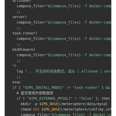
  allinone
)
    compose_files
=
"${compose_files} -f docker-compos
;
;
  server
)
    compose_files
=
"${compose_files} -f docker-compos
;
;
  task
-
runner
)
    compose_files
=
"${compose_files} -f docker-compos
;
;
  middleware
)
    compose_files
=
"${compose_files} -f docker-compos
;
;
*
)
    log 
"... 不支持的安装模式，请从 [ allinone | server 
;
;
  esac

if
[
"${MS_INSTALL_MODE}"
!=
"task-runner"
]
&&
[
    # 是否使用外部数据库

if
[
"${MS_EXTERNAL_MYSQL}"
=
"false"
]
;
 then

      mkdir 
-
p $
{
MS_BASE
}
/
metersphere
/
data
/
mysql

      chmod 
655
 $
{
MS_BASE
}
/
metersphere
/
conf
/
my
.
cnf

      compose_files
=
"${compose_files} -f docker-comp