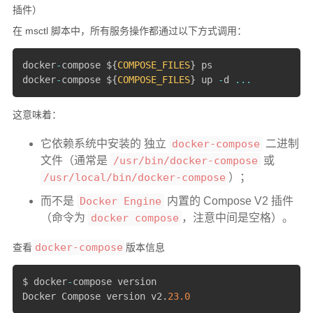
插件）
在 msctl 脚本中，所有服务操作都通过以下方式调用：
docker
-
compose $
{
COMPOSE_FILES
}
 ps

docker
-
compose $
{
COMPOSE_FILES
}
 up 
-
d 
...
这意味着：
它依赖系统中安装的 独立
docker-compose
二进制
文件（通常是
/usr/bin/docker-compose
或
/usr/local/bin/docker-compose
）；
而不是
Docker Engine
内置的 Compose V2 插件
（命令为
docker compose
，注意中间是空格）。
docker-compose
查看
版本信息
$ docker
-
compose version

Docker Compose version v2
.
23.0