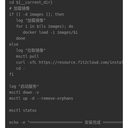
cd ${__current_dir}

# 加载镜像

if [[ -d images ]]; then

   log "加载镜像"

   for i in $(ls images); do

      docker load -i images/$i

   done

else

   log "拉取镜像"

   msctl pull

   curl -sfL https://resource.fit2cloud.com/installa
   cd -

fi

log "启动服务"

msctl down -v

msctl up -d --remove-orphans

msctl status

echo -e "======================= 安装完成 ============