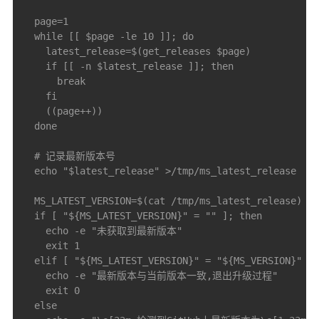
  page=1

  while [[ $page -le 10 ]]; do

    latest_release=$(get_releases $page)

    if [[ -n $latest_release ]]; then

      break

    fi

    ((page++))

  done

  # 记录最新版本号

  echo "$latest_release" >/tmp/ms_latest_release

  MS_LATEST_VERSION=$(cat /tmp/ms_latest_release)

  if [ "${MS_LATEST_VERSION}" = "" ]; then

    echo -e "未获取到最新版本"

    exit 1

  elif [ "${MS_LATEST_VERSION}" = "${MS_VERSION}" ];
    echo -e "最新版本与当前版本一致,退出升级过程"

    exit 0

  else
