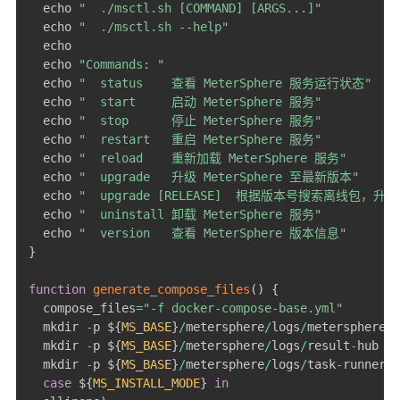
  echo 
"  ./msctl.sh [COMMAND] [ARGS...]"
  echo 
"  ./msctl.sh --help"
  echo

  echo 
"Commands: "
  echo 
"  status    查看 MeterSphere 服务运行状态"
  echo 
"  start     启动 MeterSphere 服务"
  echo 
"  stop      停止 MeterSphere 服务"
  echo 
"  restart   重启 MeterSphere 服务"
  echo 
"  reload    重新加载 MeterSphere 服务"
  echo 
"  upgrade   升级 MeterSphere 至最新版本"
  echo 
"  upgrade [RELEASE]  根据版本号搜索离线包，升级 
  echo 
"  uninstall 卸载 MeterSphere 服务"
  echo 
"  version   查看 MeterSphere 版本信息"
}
function
generate_compose_files
(
)
{
  compose_files
=
"-f docker-compose-base.yml"
  mkdir 
-
p $
{
MS_BASE
}
/
metersphere
/
logs
/
metersphere

  mkdir 
-
p $
{
MS_BASE
}
/
metersphere
/
logs
/
result
-
hub

  mkdir 
-
p $
{
MS_BASE
}
/
metersphere
/
logs
/
task
-
runner

case
 $
{
MS_INSTALL_MODE
}
in