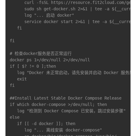
      curl -fsSL https://resource.fit2cloud.com/get-
      sudo sh get-docker.sh 2>&1 | tee -a ${__curren
      log "... 启动 docker"

      service docker start 2>&1 | tee -a ${__current
   fi

fi

# 检查docker服务是否正常运行

docker ps 1>/dev/null 2>/dev/null

if [ $? != 0 ];then

   log "Docker 未正常启动，请先安装并启动 Docker 服务
   exit

fi

##Install Latest Stable Docker Compose Release

if which docker-compose >/dev/null; then

   log "检测到 Docker Compose 已安装，跳过安装步骤"

else

   if [[ -d docker ]]; then

      log "... 离线安装 docker-compose"
