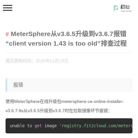
MeterSphere从v3.6.5升级到v3.6.7报错
“client version 1.43 is too old”排查过程
最后更新时间：2025年11月19日
首页
分类
报错
开发笔记
使用MeterSphere在线升级包metersphere-ce-online-installer-
前端开发
v3.6.7-lts从v3.6.5升级到v3.6.7时在拉取镜像环节报错：
闲の碎语
unable to 
get
 image 
'registry.fit2cloud.com/metersph
软件使用
开源软件