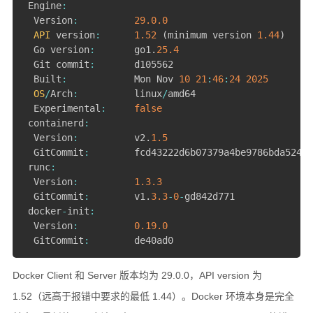
 Engine
:
  Version
:
29.0
.0
API
 version
:
1.52
(
minimum version 
1.44
)
  Go version
:
       go1
.
25.4
  Git commit
:
       d105562

  Built
:
            Mon Nov 
10
21
:
46
:
24
2025
OS
/
Arch
:
          linux
/
amd64

  Experimental
:
false
 containerd
:
  Version
:
          v2
.
1.5
  GitCommit
:
        fcd43222d6b07379a4be9786bda52438
 runc
:
  Version
:
1.3
.3
  GitCommit
:
        v1
.
3.3
-
0
-
gd842d771

 docker
-
init
:
  Version
:
0.19
.0
  GitCommit
:
        de40ad0
Docker Client 和 Server 版本均为 29.0.0，API version 为
1.52（远高于报错中要求的最低 1.44）。Docker 环境本身是完全