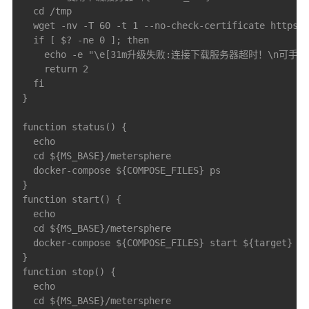
  cd /tmp

  wget -nv -T 60 -t 1 --no-check-certificate https:/
  if [ $? -ne 0 ]; then

    echo -e "\e[31m升级失败:连接下载服务器超时！\n可手动下载升级
    return 2

  fi

}

function status() {

  echo

  cd ${MS_BASE}/metersphere

  docker-compose ${COMPOSE_FILES} ps

}

function start() {

  echo

  cd ${MS_BASE}/metersphere

  docker-compose ${COMPOSE_FILES} start ${target}

}

function stop() {

  echo

  cd ${MS_BASE}/metersphere
