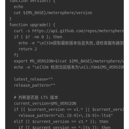
function version() {

  echo

  cat ${MS_BASE}/metersphere/version

}

function upgrade() {

  curl -s https://api.github.com/repos/metersphere/m
  if [ $? -ne 0 ]; then

    echo -e "\e[31m获取最新版本信息失败,请检查服务器到Gi
    return 2

  fi

  export MS_VERSION=$(cat ${MS_BASE}/metersphere/ver
  echo -e "\e[32m 检测当前版本为\e[1;33m${MS_VERSION} \
  latest_release=""

  release_pattern=""

  # 判断是否是 LTS 版本

  current_version=$MS_VERSION

  if [[ $current_version == v1.* || $current_version
    release_pattern="v2\.[0-9]+\.[0-9]+-lts$"

  elif [[ $current_version == v3.* ]]; then

    if [[ $current_version == *-lts ]]; then
