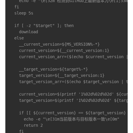
    echo -e "\e[32m 检测到GitHub上最新版本为\e[1;33m${M
  fi

  sleep 5s

  if [ -z "$target" ]; then

    download

  else

    __current_version=${MS_VERSION%-*}

    current_version=${__current_version:1}

    current_version_arr=($(echo $current_version | t
    __target_version=${target%-*}

    target_version=${__target_version:1}

    target_version_arr=($(echo $target_version | tr 
    current_version=$(printf '1%02d%02d%02d' ${curre
    target_version=$(printf '1%02d%02d%02d' ${target
    if [[ ${current_version} == ${target_version} ]]
      echo -e "\e[31m当前版本与目标版本一致\e[0m"

      return 2

    fi
