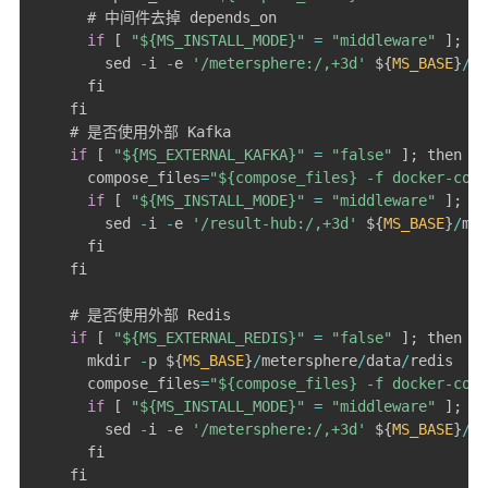
      # 中间件去掉 depends_on

if
[
"${MS_INSTALL_MODE}"
=
"middleware"
]
;
 th
        sed 
-
i 
-
e 
'/metersphere:/,+3d'
 $
{
MS_BASE
}
/
me
      fi

    fi

    # 是否使用外部 Kafka

if
[
"${MS_EXTERNAL_KAFKA}"
=
"false"
]
;
 then

      compose_files
=
"${compose_files} -f docker-comp
if
[
"${MS_INSTALL_MODE}"
=
"middleware"
]
;
 th
        sed 
-
i 
-
e 
'/result-hub:/,+3d'
 $
{
MS_BASE
}
/
met
      fi

    fi

    # 是否使用外部 Redis

if
[
"${MS_EXTERNAL_REDIS}"
=
"false"
]
;
 then

      mkdir 
-
p $
{
MS_BASE
}
/
metersphere
/
data
/
redis

      compose_files
=
"${compose_files} -f docker-comp
if
[
"${MS_INSTALL_MODE}"
=
"middleware"
]
;
 th
        sed 
-
i 
-
e 
'/metersphere:/,+3d'
 $
{
MS_BASE
}
/
me
      fi

    fi
