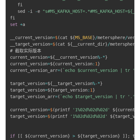
   fi

   sed 
-
i 
-
e 
"s#MS_KAFKA_HOST=.*#MS_KAFKA_HOST=${__l
set
+
a

__current_version
=
$
(
cat $
{
MS_BASE
}
/
metersphere
/
versi
__target_version
=
$
(
cat $
{
__current_dir
}
/
metersphere
/
# 截取实际版本

current_version
=
$
{
__current_version
%
-
*
}
current_version
=
$
{
current_version
:
1
}
current_version_arr
=
(
`
echo $current_version | tr '.'
target_version
=
$
{
__target_version
%
-
*
}
target_version
=
$
{
target_version
:
1
}
target_version_arr
=
(
`
echo $target_version | tr '.' '
current_version
=
$
(
printf 
'1%02d%02d%02d'
 $
{
current_v
target_version
=
$
(
printf 
'1%02d%02d%02d'
 $
{
target_ver
if
[
[
 $
{
current_version
}
>
 $
{
target_version
}
]
]
;
 the