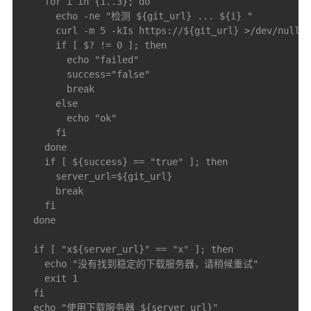
    for i in {1..3}; do

      echo -ne "检测 ${git_url} ... ${i} "

      curl -m 5 -kIs https://${git_url} >/dev/null

      if [ $? != 0 ]; then

        echo "failed"

        success="false"

        break

      else

        echo "ok"

      fi

    done

    if [ ${success} == "true" ]; then

      server_url=${git_url}

      break

    fi

  done

  if [ "x${server_url}" == "x" ]; then

    echo "没有找到稳定的下载服务器，请稍候重试"

    exit 1

  fi

  echo "使用下载服务器 ${server_url}"
