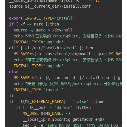
__local_ip
=
$
(
hostname 
-
I
|
cut 
-
d
" "
-
f 
1
)
source $
{
__current_dir
}
/
install
.
conf

export
INSTALL_TYPE
=
'install'
if
[
-
f 
~
/
.
msrc 
]
;
then

  source 
~
/
.
msrc 
>
/
dev
/
null
  echo 
"存在已安装的 MeterSphere, 安装目录为 ${MS_BASE
INSTALL_TYPE
=
'upgrade'
elif 
[
-
f 
/
usr
/
local
/
bin
/
msctl 
]
;
then

MS_BASE
=
$
(
cat 
/
usr
/
local
/
bin
/
msctl 
|
 grep 
MS_BASE
=
  echo 
"存在已安装的 MeterSphere, 安装目录为 ${MS_BASE
INSTALL_TYPE
=
'upgrade'
else
MS_BASE
=
$
(
cat $
{
__current_dir
}
/
install
.
conf 
|
 grep
  echo 
"安装目录为 ${MS_BASE}/metersphere, 开始进行安
INSTALL_TYPE
=
'install'
if
[
 $
{
MS_EXTERNAL_KAFKA
}
=
'false'
]
;
then

if
[
[
 $
{
__os
}
=
~
'Darwin'
]
]
;
then

MS_BASE
=
$
{
MS_BASE
:
-
~
}
      __local_ip
=
$
(
ipconfig getifaddr en0
)
      sed 
-
i 
-
e 
"s#MS_KAFKA_HOST=.*#MS_KAFKA_HOST=${