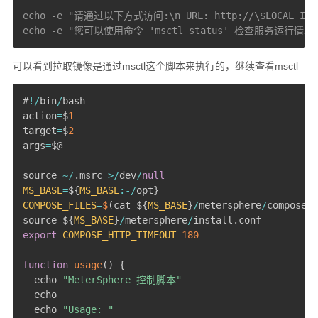
echo -e "请通过以下方式访问:\n URL: http://\$LOCAL_IP:$
可以看到拉取镜像是通过msctl这个脚本来执行的，继续查看msctl
#
!
/
bin
/
bash

action
=
$
1
target
=
$
2
args
=
$@

source 
~
/
.
msrc 
>
/
dev
/
null
MS_BASE
=
$
{
MS_BASE
:
-
/
opt
}
COMPOSE_FILES
=
$
(
cat $
{
MS_BASE
}
/
metersphere
/
compose_f
source $
{
MS_BASE
}
/
metersphere
/
install
.
export
COMPOSE_HTTP_TIMEOUT
=
180
function
usage
(
)
{
  echo 
"MeterSphere 控制脚本"
  echo

  echo 
"Usage: "