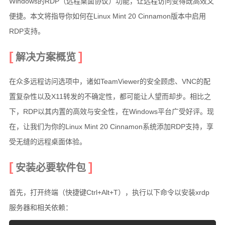
Windows的RDP（远程桌面协议）功能，让远程访问变得既高效又
便捷。本文将指导你如何在Linux Mint 20 Cinnamon版本中启用
硬件随笔
RDP支持。
更多
解决方案概览
邻居
留言
在众多远程访问选项中，诸如TeamViewer的安全顾虑、VNC的配
关于
置复杂性以及X11转发的不确定性，都可能让人望而却步。相比之
下，RDP以其内置的高效与安全性，在Windows平台广受好评。现
捐赠
在，让我们为你的Linux Mint 20 Cinnamon系统添加RDP支持，享
归档
受无缝的远程桌面体验。
安装必要软件包
首先，打开终端（快捷键Ctrl+Alt+T），执行以下命令以安装xrdp
服务器和相关依赖：