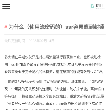
为什么（使用流密码的）ssr容易遭到封锁
最后更新时间：2023年02月14日
防火墙在早期仅仅只是对出境流量进行截获和审查，也即被动检
首页
测。ssr的加密协议设计使得传输的数据包本身几乎没有任何特征，
分类
看起来类似于完全随机的比特流，这在早期的确能有效绕过GFW。
开发笔记
目前的GFW已经开始采用主动探测的方式。具体来说，当GFW发
前端开发
现一个可疑的无法识别的连接时（大流量，随机字节流，高位端口
闲の碎语
等特征），将会主动连接这个服务器端口，重放之前捕获到的流量
软件使用
（或者经过一些精心修改后重放）。ssr服务器检测到不正常的连
开源软件