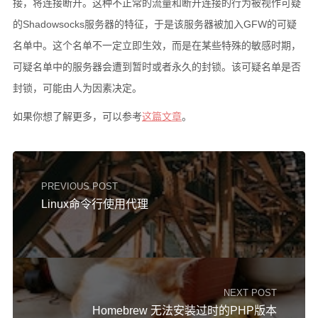
接，将连接断开。这种不正常的流量和断开连接的行为被视作可疑
硬件随笔
的Shadowsocks服务器的特征，于是该服务器被加入GFW的可疑
名单中。这个名单不一定立即生效，而是在某些特殊的敏感时期，
更多
可疑名单中的服务器会遭到暂时或者永久的封锁。该可疑名单是否
邻居
封锁，可能由人为因素决定。
留言
如果你想了解更多，可以参考
这篇文章
。
关于
捐赠
归档
PREVIOUS POST
Linux命令行使用代理
NEXT POST
Homebrew 无法安装过时的PHP版本