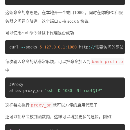
硬件随笔
这条命令的意思是，在本地开一个端口1080 ，同时在你的PC和服
务器之间建立隧道。这个端口支持 sock 5 协议。
更多
可以使用curl 命令测试下代理是否成功
邻居
留言
curl 
--
socks 
5
127.0
.0
.1
:
1080
 http
:
/
/
需要访问的网站
关于
bash_profile
每次输入命令的话非常麻烦，可以把命令加入到
捐赠
中
归档
#Proxy

alias proxy_on
=
"ssh -D 1080 -Nf root@IP"
proxy_on
这样每次执行
就可以方便的启用代理了
还可以把命令放到函数内，这样可以增加更多的逻辑，例如：