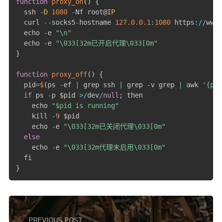
function
proxy_on
(
)
{
  ssh 
-
D
1080
-
Nf root@
IP
  curl 
--
socks5
-
hostname 
127.0
.0
.1
:
1080
 https
:
/
/
www
.
  echo 
-
e 
"\n"
  echo 
-
e 
"\033[32m已开启代理\033[0m"
}
function
proxy_off
(
)
{
  pid
=
$
(
ps 
-
ef 
|
 grep ssh 
|
 grep 
-
v grep 
|
 awk 
'{pri
if
 ps 
-
p $pid 
>
/
dev
/
null
;
 then

    echo 
"$pid is running"
    kill 
-
9
 $pid

    echo 
-
e 
"\033[32m已关闭代理\033[0m"
else
    echo 
-
e 
"\033[32m代理未启用\033[0m"
}
PREVIOUS POST