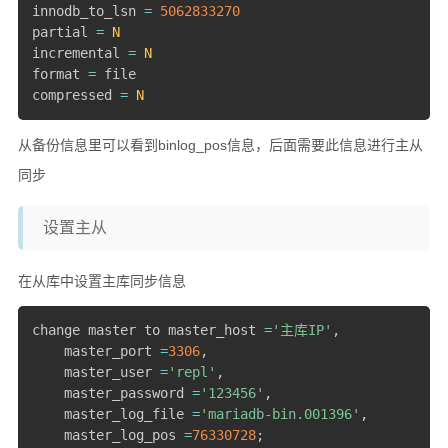
innodb_to_lsn 
=
5062833270
partial 
=
N
incremental 
=
N
format 
=
 file

compressed 
=
N
从备份信息里可以看到binlog_pos信息，后面需要此信息进行主从
同步
设置主从
在从库中设置主库同步信息
change master to master_host 
=
'主库IP'
,
    master_port 
=
3306
,
    master_user 
=
'repl'
,
    master_password 
=
'123456'
,
    master_log_file 
=
'mariadb-bin.001396'
,
    master_log_pos 
=
76330728
;