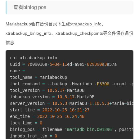
查看binlog pos
Mariabackup会在备份目录下生成xtrabackup_info、
xtrabackup_binlog_info、xtrabackup_checkpoints等文件保存备份
信息
cat xtrabackup_info

uuid 
=
7
d09016e
-
543e-11
ed
-
a9e5
-
829390e3
e57a

name 
=
tool_name 
=
 mariabackup

tool_command 
=
--
backup 
-
Hmariadb 
-
P3306
-
uroot 
-
pO6
tool_version 
=
10.5
.17
-
MariaDB

ibbackup_version 
=
10.5
.17
-
MariaDB

server_version 
=
10.5
.3
-
MariaDB
-
1
:
10.5
.3
+
maria
~
bioni
start_time 
=
2022
-
10
-
25
16
:
21
:
27
end_time 
=
2022
-
10
-
25
16
:
24
:
48
lock_time 
=
0
binlog_pos 
=
 filename 
'mariadb-bin.001396'
,
 position
innodb_from_lsn 
=
0