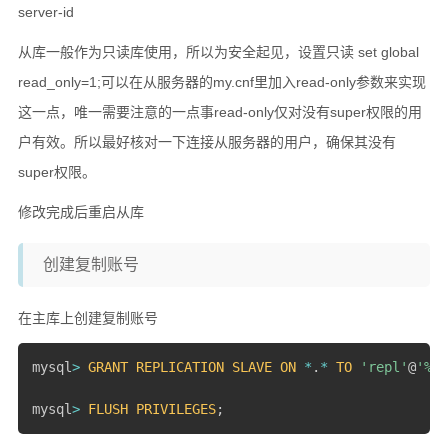
server-id
从库一般作为只读库使用，所以为安全起见，设置只读 set global
read_only=1;可以在从服务器的my.cnf里加入read-only参数来实现
这一点，唯一需要注意的一点事read-only仅对没有super权限的用
户有效。所以最好核对一下连接从服务器的用户，确保其没有
super权限。
修改完成后重启从库
创建复制账号
在主库上创建复制账号
mysql
>
GRANT
REPLICATION
SLAVE
ON
*
.
*
TO
'repl'
@
'%'
mysql
>
FLUSH
PRIVILEGES
;