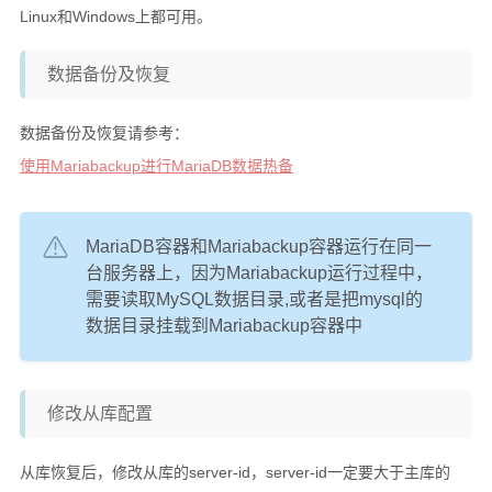
Linux和Windows上都可用。
硬件随笔
数据备份及恢复
更多
数据备份及恢复请参考：
邻居
使用Mariabackup进行MariaDB数据热备
留言
关于
MariaDB容器和Mariabackup容器运行在同一
捐赠
台服务器上，因为Mariabackup运行过程中，
归档
需要读取MySQL数据目录,或者是把mysql的
数据目录挂载到Mariabackup容器中
修改从库配置
从库恢复后，修改从库的server-id，server-id一定要大于主库的