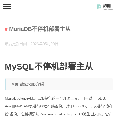
MariaDB不停机部署主从
最后更新时间：2023年05月09日
首页
MySQL不停机部署主从
分类
开发笔记
Mariabackup介绍
前端开发
Mariabackup是MariaDB提供的一个开源工具，用于对InnoDB、
闲の碎语
Aria和MyISAM表进行物理在线备份。对于InnoDB，可以进行“热在
软件使用
线”备份。它最初是从Percona XtraBackup 2.3.8派生出来的。它在
开源软件