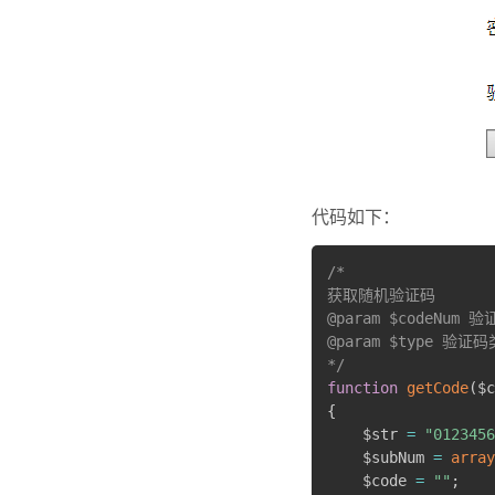
代码如下：
/*

获取随机验证码

@param $codeNum 
@param $type 验
*/
function
getCode
(
$c
{
    $str 
=
"0123456
    $subNum 
=
array
    $code 
=
""
;