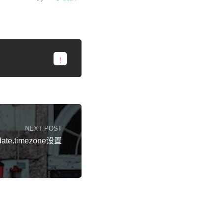
NEXT POST
date.timezone设置