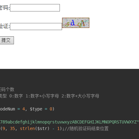
验证码个数

证码类型 0:数字 1:数字+小写字母 2:数字+大小写字母

odeNum 
=
4
,
 $type 
=
0
)
789abcdefghijklmnopqrstuvwxyzABCDEFGHIJKLMNOPQRSTUVWXYZ"
(
9
,
35
,
strlen
(
$str
)
-
1
)
;
//随机验证码结束位置