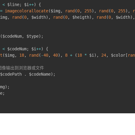
 
<
 $line
;
 $i
++
)
{
=
imagecolorallocate
(
$img
,
rand
(
0
,
255
)
,
rand
(
0
,
255
)
,
r
img
,
rand
(
0
,
 $width
)
,
rand
(
0
,
 $heigth
)
,
rand
(
0
,
 $width
)
,
(
$codeNum
,
 $type
)
;
 
<
 $codeNum
;
 $i
++
)
{
t
(
$img
,
18
,
rand
(
-
40
,
40
)
,
8
+
(
18
*
 $i
)
,
24
,
 $color
[
ran
式将图像输出到浏览器或文件
$codePath 
.
 $codeName
)
;
mg
)
;
e
;