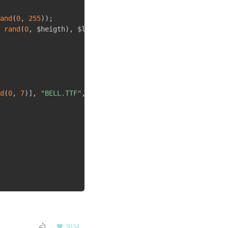
and
(
0
,
255
)
)
;
rand
(
0
,
 $heigth
)
,
 $lineColor
)
;
d
(
0
,
7
)
]
,
"BELL.TTF"
,
 $code
[
$i
]
)
;

3834
