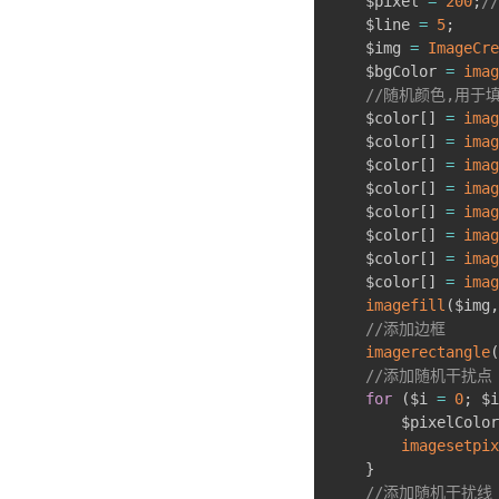
    $pixel 
=
200
;
/
    $line 
=
5
;
    $img 
=
ImageCre
    $bgColor 
=
imag
//随机颜色,用于
    $color
[
]
=
imag
    $color
[
]
=
imag
    $color
[
]
=
imag
    $color
[
]
=
imag
    $color
[
]
=
imag
    $color
[
]
=
imag
    $color
[
]
=
imag
    $color
[
]
=
imag
imagefill
(
$img
,
//添加边框
imagerectangle
(
//添加随机干扰点
for
(
$i 
=
0
;
 $i
        $pixelColor
imagesetpix
}
//添加随机干扰线