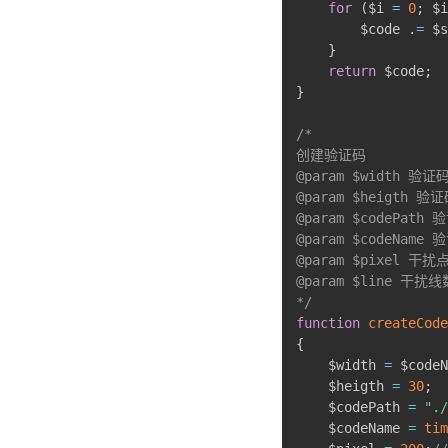
for
(
$i 
=
0
;
 $i
        $code 
.
=
 $s
}
return
 $code
;
}
/*

创建验证码

@param $width 验
@param $heigth 验
@param $codePat
@param $codeName
@param $pixel 干扰
@param $line 干扰线
*/
function
createCode
{
    $width 
=
 $codeN
    $heigth 
=
30
;
    $codePath 
=
"./
    $codeName 
=
tim