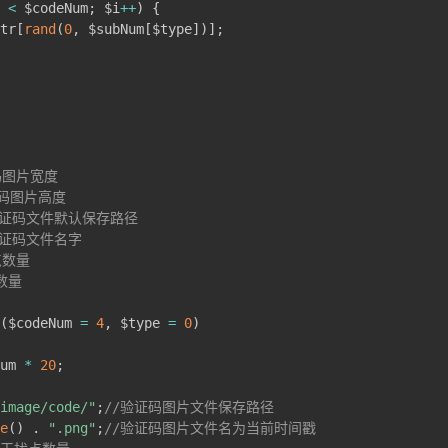
 
<
 $codeNum
;
 $i
++
)
{
tr
[
rand
(
0
,
 $subNum
[
$type
]
)
]
;
证码图片宽度

证码图片高度

h 验证码文件默认保存路径

 验证码文件名字

点数量

数量

(
$codeNum 
=
4
,
 $type 
=
0
)
um 
*
20
;
image/code/"
;
//验证码图片文件保存路径
e
(
)
.
".png"
;
//验证码图片文件名为当前时间戳