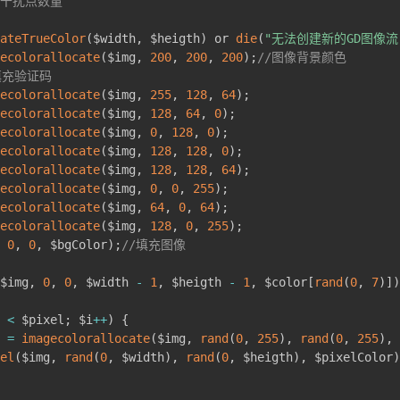
/干扰点数量
ateTrueColor
(
$width
,
 $heigth
)
 or 
die
(
"无法创建新的GD图像流
ecolorallocate
(
$img
,
200
,
200
,
200
)
;
//图像背景颜色
填充验证码
ecolorallocate
(
$img
,
255
,
128
,
64
)
;
ecolorallocate
(
$img
,
128
,
64
,
0
)
;
ecolorallocate
(
$img
,
0
,
128
,
0
)
;
ecolorallocate
(
$img
,
128
,
128
,
0
)
;
ecolorallocate
(
$img
,
128
,
128
,
64
)
;
ecolorallocate
(
$img
,
0
,
0
,
255
)
;
ecolorallocate
(
$img
,
64
,
0
,
64
)
;
ecolorallocate
(
$img
,
128
,
0
,
255
)
;
0
,
0
,
 $bgColor
)
;
//填充图像
$img
,
0
,
0
,
 $width 
-
1
,
 $heigth 
-
1
,
 $color
[
rand
(
0
,
7
)
]
)
 
<
 $pixel
;
 $i
++
)
{
 
=
imagecolorallocate
(
$img
,
rand
(
0
,
255
)
,
rand
(
0
,
255
)
,
el
(
$img
,
rand
(
0
,
 $width
)
,
rand
(
0
,
 $heigth
)
,
 $pixelColor
)