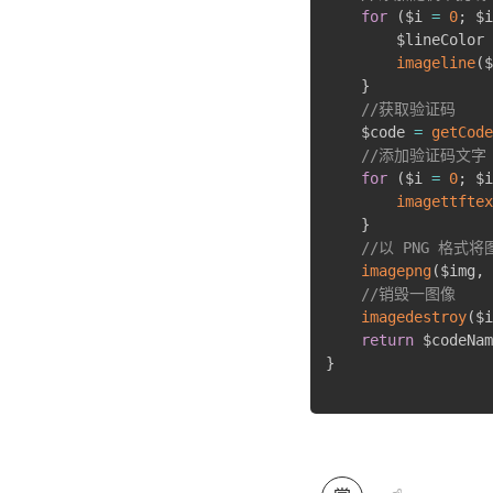
for
(
$i 
=
0
;
 $i
        $lineColor 
imageline
(
$
}
//获取验证码
    $code 
=
getCode
//添加验证码文字
for
(
$i 
=
0
;
 $i
imagettftex
}
//以 PNG 格
imagepng
(
$img
,
 
//销毁一图像
imagedestroy
(
$i
return
 $codeNam
}