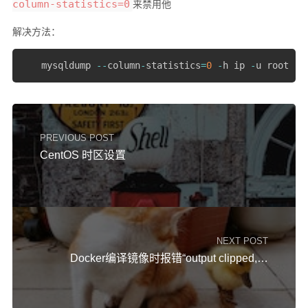
column-statistics=0
来禁用他
解决方法：
　　mysqldump 
--
column
-
statistics
=
0
-
h ip 
-
u root 
-
p
PREVIOUS POST
CentOS 时区设置
NEXT POST
Docker编译镜像时报错“output clipped, log limit 1MiB reached”