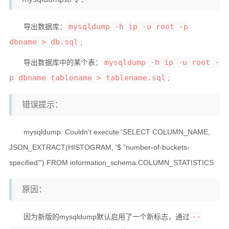
硬件随笔
mysqldump -h ip -u root -p
导出数据库：
dbname > db.sql
;
更多
mysqldump -h ip -u root -
导出数据库中的某个表：
邻居
p dbname tablename > tablename.sql
;
留言
关于
错误提示：
捐赠
mysqldump: Couldn't execute 'SELECT COLUMN_NAME,
归档
JSON_EXTRACT(HISTOGRAM, '$."number-of-buckets-
specified"') FROM information_schema.COLUMN_STATISTICS
原因：
--
因为新版的mysqldump默认启用了一个新标志，通过