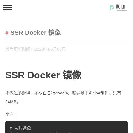
SSR Docker 镜像
最后更新时间：2020年05月08日
首页
SSR Docker 镜像
分类
开发笔记
不做过多解释，不明白自行google。镜像基于Alpine制作，只有
54MB。
前端开发
闲の碎语
命令：
软件使用
# 拉取镜像

开源软件