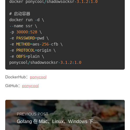
docker ponycool
/
shadowsocksr
-
3.1
.2
:
1.0
硬件随笔
# 启动容器

docker run 
-
更多
--
-
p 
30000
:
528
邻居
-
e 
PASSWORD
=
-
e 
METHOD
=
aes
-
256
-
留言
-
e 
PROTOCOL
=
关于
-
e 
OBFS
=
plain \

ponycool
/
shadowsocksr
-
3.1
.2
:
1.0
捐赠
归档
DockerHub：
ponycool
GitHub：
ponycool
PREVIOUS POST
Golang 在 Mac、Linux、Windows 下如何交叉编译