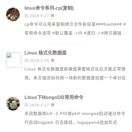
linux命令系列-cp(复制)

2019-9-27

cp命令可以用来复制拷贝文件和目录###bash### #
常用命令选项 #默认覆盖 -r/R #递归 -l #拷贝硬链...
Linux 格式化数据盘

2019-2-25

Linux 格式化数据盘新硬盘需要格式化后才能正常使
用。本文描述如何用一块新的数据盘创建一个单分区
数据盘并挂载文件系统。警告：分区和格...
Linux下MongoDB常用命令

2019-2-17

关闭数据库kill -2 PID或pkill mongod启动通过命令
行启动logpath 日志路径，logappend追加形式
por...