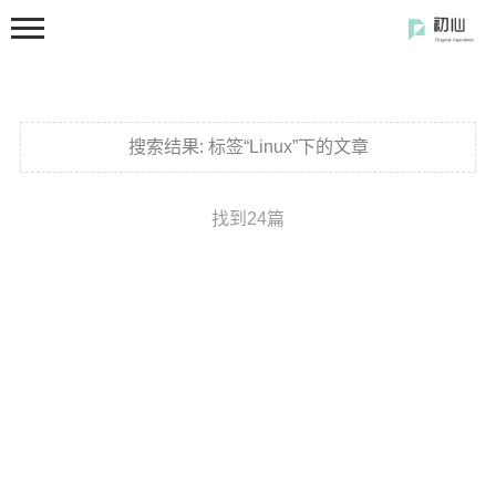
搜索结果:
标签“Linux”下的文章
找到24篇
首页
分类
开发笔记
前端开发
闲の碎语
软件使用
开源软件